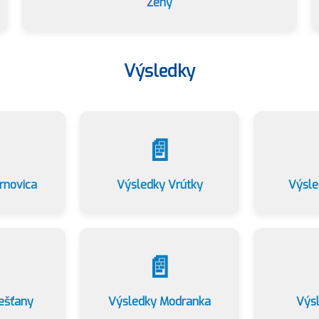
Ženy
Výsledky
📄
rnovica
Výsledky Vrútky
Výsle
📄
ešťany
Výsledky Modranka
Výsl