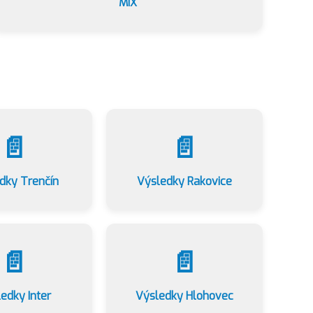
MIX
📄
📄
dky Trenčín
Výsledky Rakovice
📄
📄
edky Inter
Výsledky Hlohovec