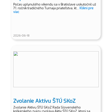
Počas uplynulého víkendu sa v Bratislave uskutočnil už
71. ročník tradičného Turnaja priateľstva, kt...
Klikni pre
viac
2026-06-18
Zvolanie Aktívu ŠTÚ SKoZ
Zvolanie Aktívu ŠTÚ SKoZ Rada Slovenského
kolkárskeho zväzu zvoláva Aktív ŠTÚ SKoZ, ktorý sa