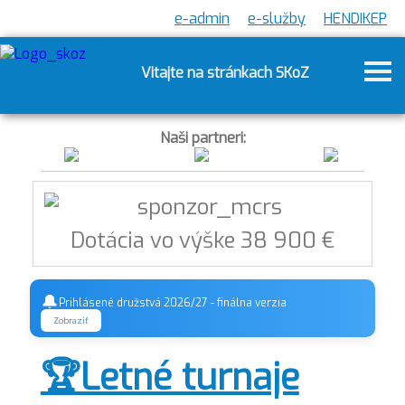
e-admin
e-služby
HENDIKEP
Vitajte na stránkach SKoZ
Naši partneri:
Dotácia vo výške 38 900 €
🔔
Prihlásené družstvá 2026/27 - finálna verzia
Zobraziť
🏆Letné turnaje