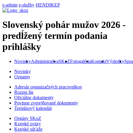
e-admin
e-služby
HENDIKEP
Slovenský pohár mužov 2026 -
predĺžený termín podania
prihlášky
Novinky
Administratíva
SKoZ
Fotogaléria
Kontakt
Výsledky
Spra
Novinky
Oznamy
Adresár organizačných pracovníkov
Rozpis líg
Oficiálne dokumenty
Povinne zverejňované dokumenty
Termínový kalendár
Orgány SKoZ
Krajské zväzy
Krajské súťaže