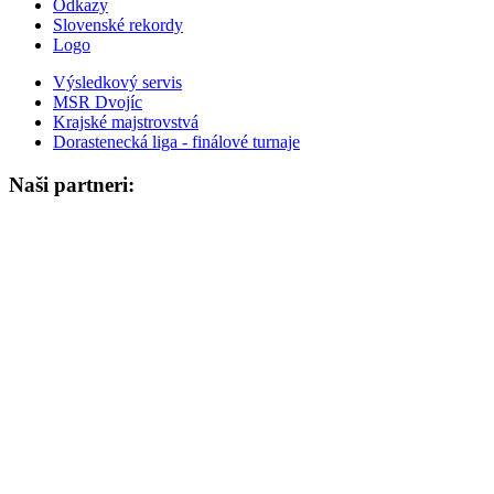
Odkazy
Slovenské rekordy
Logo
Výsledkový servis
MSR Dvojíc
Krajské majstrovstvá
Dorastenecká liga - finálové turnaje
Naši partneri: